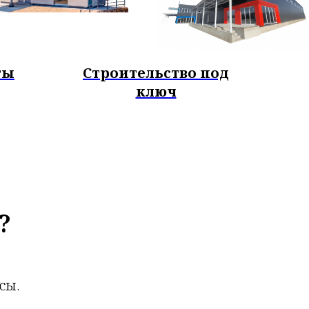
ты
Строительство под
ключ
?
сы.