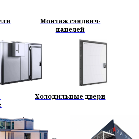
ели
Монтаж сэндвич-
панелей
е
Холодильные двери
е