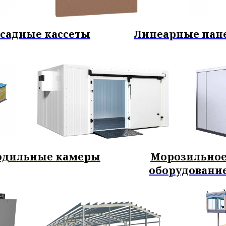
садные кассеты
Линеарные пан
одильные камеры
Морозильно
оборудовани