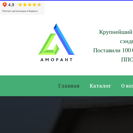
Крупнейший 
сэнд
Поставили 100 
ППС
Главная
Каталог
О к