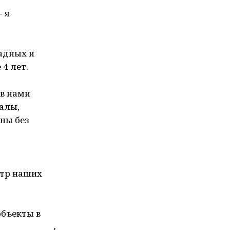
- я
адных и
4 лет.
ов нами
алы,
ны без
ктр наших
объекты в