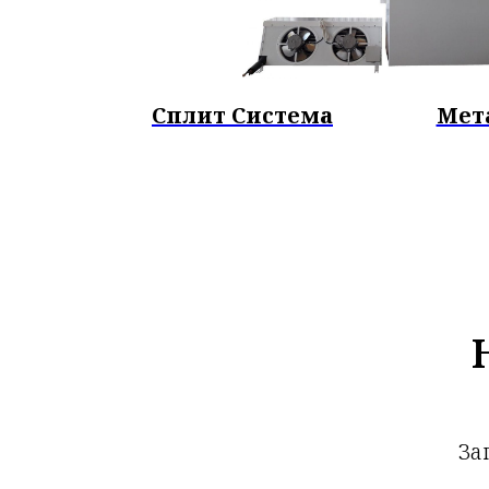
Сплит Система
Мет
За