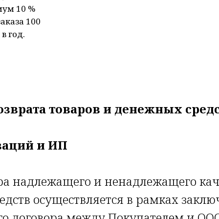
мум 10 %
аказа 100
в год.
озврата товаров и денежных сред
заций и ИП
ара надлежащего и ненадлежащего кач
едств осуществляется в рамках заклю
го договора между Покупателем и ОО