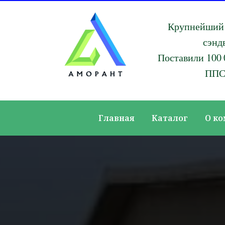
Крупнейший 
сэнд
Поставили 100 
ППС
Главная
Каталог
О к