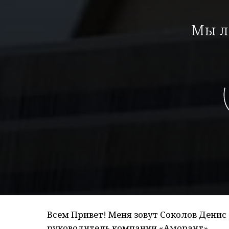
Мы л
Всем Привет! Меня зовут Соколов Денис 
руководитель компании «Аморант».