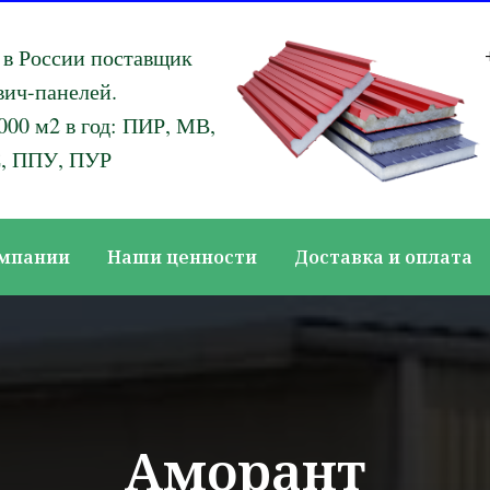
в России поставщик
вич-панелей.
000 м2 в год: ПИР, МВ,
, ППУ, ПУР
омпании
Наши ценности
Доставка и оплата
Аморант