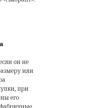
а
если он не
размеру или
ра
купки, при
ены его
, фабричные