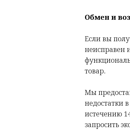
Обмен и во
Если вы пол
неисправен и
функциональн
товар.
Мы предоста
недостатки в
истечению 14
запросить эк