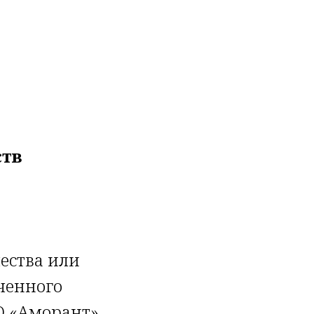
ств
ества или
ченного
О «Аморант».