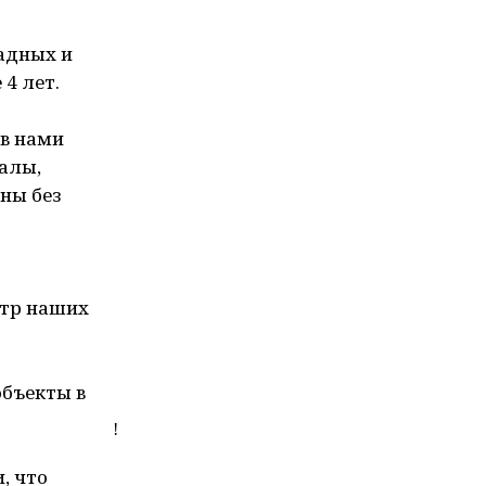
адных и
4 лет.
ов нами
алы,
ны без
ктр наших
объекты в
!
, что