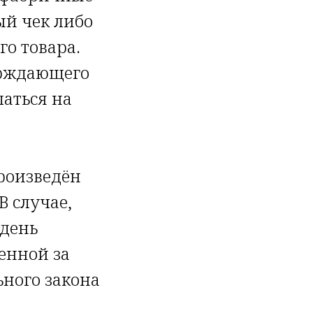
ый чек либо
о товара.
верждающего
латься на
роизведён
В случае,
 день
енной за
ьного закона