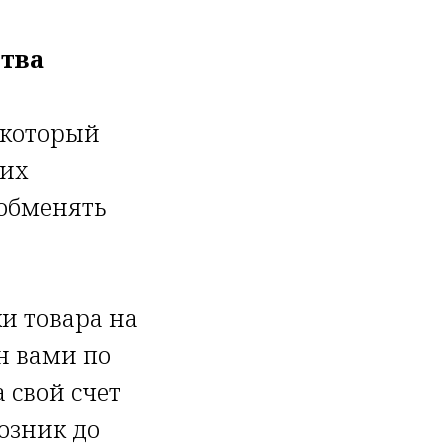
ства
(который
оих
 обменять
и товара на
н вами по
 свой счет
возник до