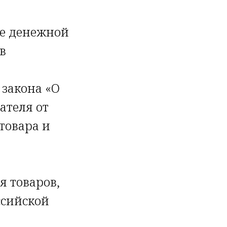
те денежной
в
 закона «О
ателя от
товара и
я товаров,
ссийской