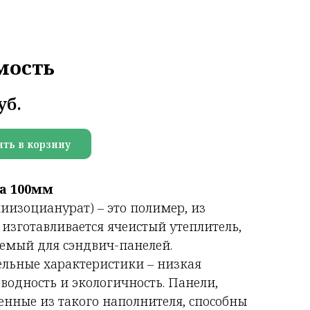
мость
уб.
ть в корзину
а 100мм
иизоцианурат) – это полимер, из
 изготавливается ячеистый утеплитель,
емый для сэндвич-панелей.
льные характеристики – низкая
водность и экологичность. Панели,
енные из такого наполнителя, способны