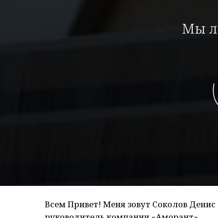
Мы л
Всем Привет! Меня зовут Соколов Денис 
руководитель компании «Аморант».