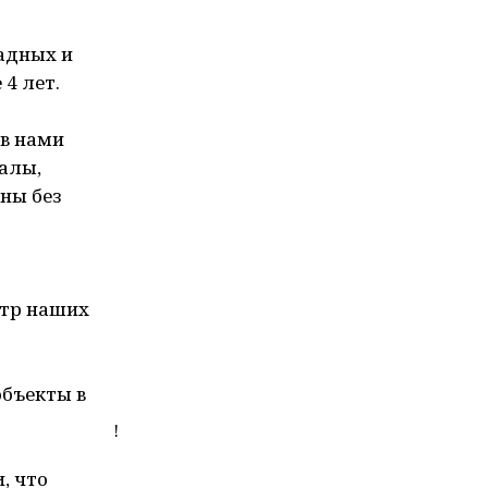
адных и
4 лет.
ов нами
алы,
ны без
ктр наших
объекты в
!
, что