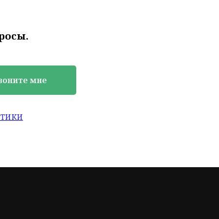
росы.
воните мне
итики