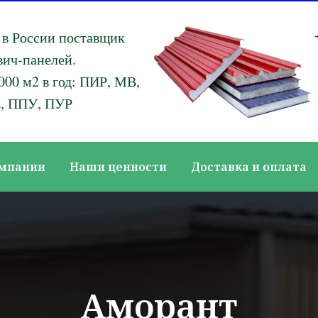
в России поставщик
вич-панелей.
000 м2 в год: ПИР, МВ,
, ППУ, ПУР
омпании
Наши ценности
Доставка и оплата
Аморант