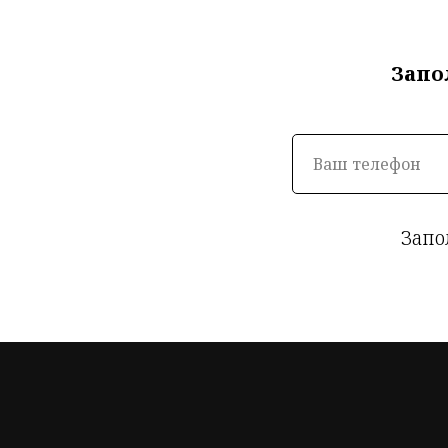
Запо
Запо