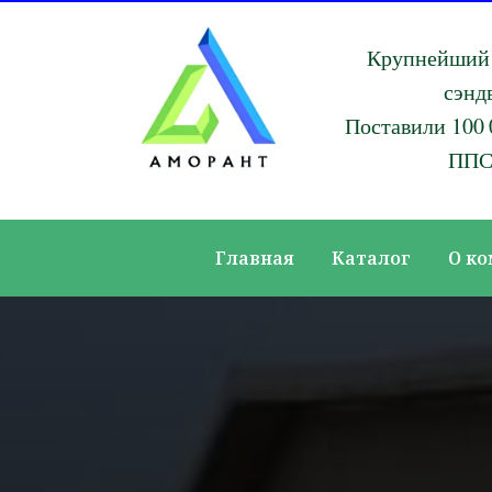
Крупнейший 
сэнд
Поставили 100 
ППС
Главная
Каталог
О к