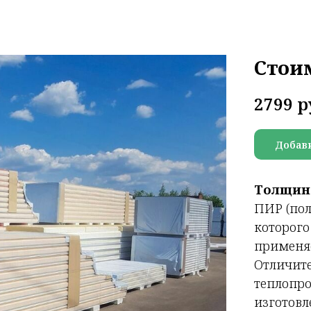
Стои
2799
р
Добави
Толщин
ПИР (пол
которого
применя
Отличите
теплопро
изготовл