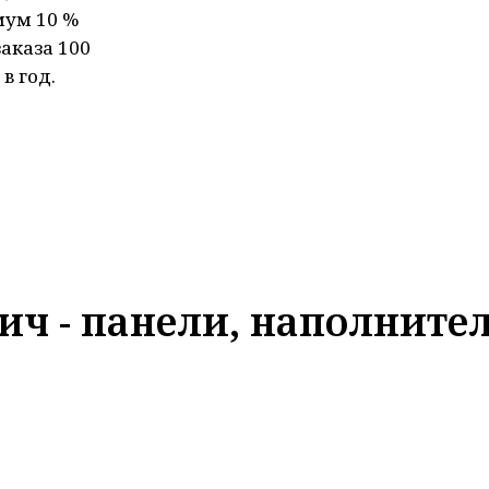
мум 10 %
аказа 100
в год.
ич - панели, наполните