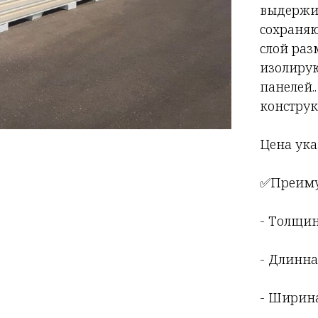
выдержив
сохраняю
слой раз
изолирую
панелей.
конструк
Цена ука
✅Преиму
- Толщин
- Длинна 
- Ширина 