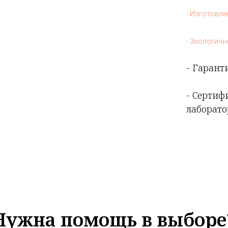
- Изготовл
- Экологичн
- Гаранти
- Сертиф
лаборато
Нужна помощь в выборе