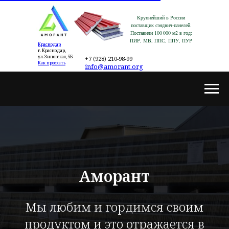
Крупнейший в России
поставщик сэндвич-панелей.
Поставили 100 000 м2 в год:
ПИР, МВ, ППС, ППУ, ПУР
Краснодар
г. Краснодар,
ул. Зиповская, 5Б
+7 (928) 210-98-99
Как проехать
info@amorant.org
Аморант
Мы любим и гордимся своим
продуктом и это отражается в