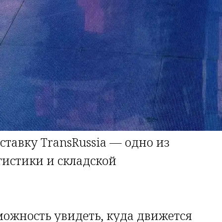
авку TransRussia — одно из
гистики и складской
ожность увидеть, куда движется