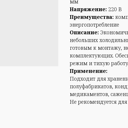
мм
Напряжение:
220 В
Преимущества:
компа
энергопотребление
Описание:
Экономичн
небольших холодильны
готовым к монтажу, н
комплектующих. Обес
режим и тихую работу
Применение:
Подходит для хранени
полуфабрикатов, конди
медикаментов, саженц
Не рекомендуется для 