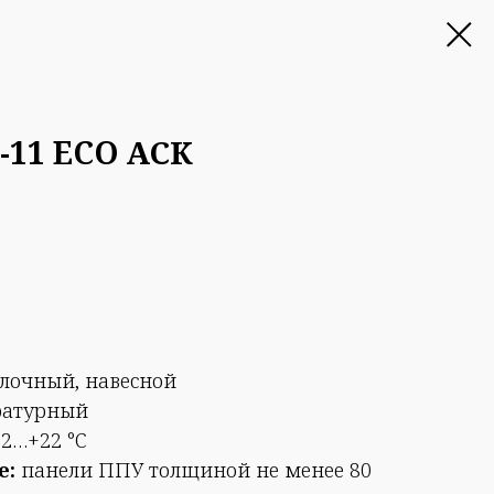
-11 ECO АСК
очный, навесной
ратурный
2…+22 °С
е:
панели ППУ толщиной не менее 80