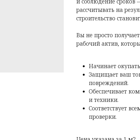
и соблюдение сроков 
рассчитывать на резу
строительство станов
Вы не просто получает
рабочий актив, которы
Начинает окупатьс
Защищает ваш тов
повреждений.
Обеспечивает ком
и техники.
Соответствует вс
проверки.
Цена указана за 1 м2